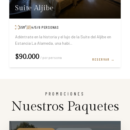
Suite Aljibe
55
M²
4/5/6
PERSONAS
Adéntrate en la historia y el lujo de la Suite del Aljibe en
Estancia La Alameda, una habi
...
$90.000
/ por persona
RESERVAR →
PROMOCIONES
Nuestros Paquetes