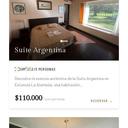
Suite Argentina
30
M²
2/3
PERSONAS
Descubre la esencia auténtica de la Suite Argentina en
Estancia La Alameda, una habitación
...
$110.000
/ por persona
RESERVAR →