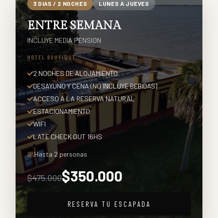
3
DIAS /
2
NOCHES
LUNES A JUEVES
ENTRE SEMANA
INCLUYE MEDIA PENSION
HOTEL BOUTIQUE
2 NOCHES DE ALOJAMIENTO
DESAYUNO Y CENA (NO INCLUYE BEBIDAS)
ACCESO A LA RESERVA NATURAL
ESTACIONAMIENTO
WIFI
LATE CHECK OUT 16HS
Hasta
2
personas
$
350.000
$
475.000
RESERVA TU ESCAPADA