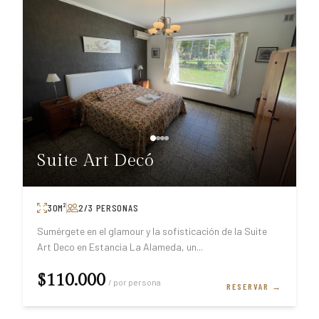
Suite Art Decó
30
M²
2/3
PERSONAS
Sumérgete en el glamour y la sofisticación de la Suite
Art Deco en Estancia La Alameda, un
...
$110.000
/ por persona
RESERVAR →