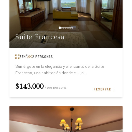
Suite Francesa
35
M²
2
PERSONAS
Sumérgete en la elegancia y el encanto de la Suite
Francesa, una habitación donde el lujo
...
$143.000
/ por persona
RESERVAR →