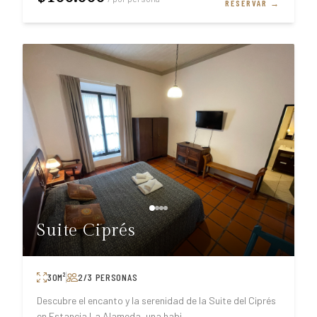
RESERVAR →
Suite Ciprés
30
M²
2/3
PERSONAS
Descubre el encanto y la serenidad de la Suite del Ciprés
en Estancia La Alameda, una habi
...